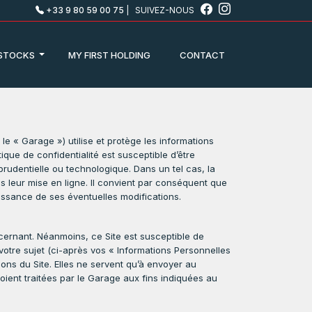
+33 9 80 59 00 75
|
SUIVEZ-NOUS
STOCKS
MY FIRST HOLDING
CONTACT
le « Garage ») utilise et protège les informations
ique de confidentialité est susceptible d’être
sprudentielle ou technologique. Dans un tel cas, la
ès leur mise en ligne. Il convient par conséquent que
naissance de ses éventuelles modifications.
cernant. Néanmoins, ce Site est susceptible de
otre sujet (ci-après vos « Informations Personnelles
ns du Site. Elles ne servent qu’à envoyer au
ent traitées par le Garage aux fins indiquées au