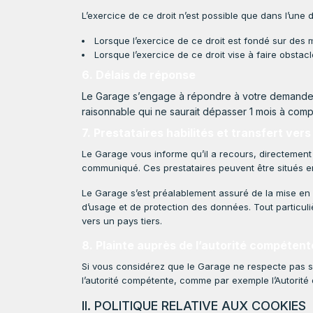
L’exercice de ce droit n’est possible que dans l’une 
Lorsque l’exercice de ce droit est fondé sur des mo
Lorsque l’exercice de ce droit vise à faire obstac
6. Délais de réponse
Le Garage s’engage à répondre à votre demande 
raisonnable qui ne saurait dépasser 1 mois à com
7. Prestataires habilités et transfert ver
Le Garage vous informe qu’il a recours, directement o
communiqué. Ces prestataires peuvent être situés e
Le Garage s’est préalablement assuré de la mise en 
d’usage et de protection des données. Tout particuli
vers un pays tiers.
8. Plainte auprès de l’autorité compétent
Si vous considérez que le Garage ne respecte pas 
l’autorité compétente, comme par exemple l’Autorite
II. POLITIQUE RELATIVE AUX COOKIES