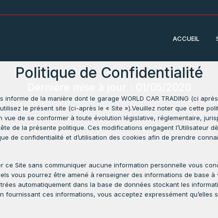
ACCUEIL
Politique de Confidentialité
Dernière mise à jour : 01/05/2020
 vous informe de la manière dont le garage WORLD CAR TRADING (ci après 
lisez le présent site (ci-après le « Site »).Veuillez noter que cette polit
vue de se conformer à toute évolution législative, réglementaire, juri
tête de la présente politique. Ces modifications engagent l’Utilisateur d
itique de confidentialité et d’utilisation des cookies afin de prendre con
isiter ce Site sans communiquer aucune information personnelle vous con
ls vous pourrez être amené à renseigner des informations de base à v
rées automatiquement dans la base de données stockant les informatio
 fournissant ces informations, vous acceptez expressément qu’elles soi