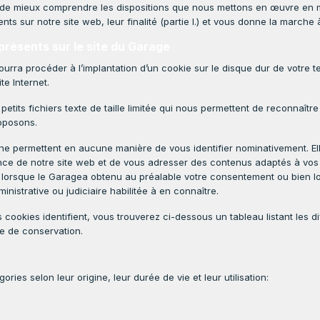
t de mieux comprendre les dispositions que nous mettons en œuvre en ma
sur notre site web, leur finalité (partie I.) et vous donne la marche à 
 présents sur le site du Garage
ourra procéder à l’implantation d’un cookie sur le disque dur de votre te
te Internet.
tits fichiers texte de taille limitée qui nous permettent de reconnaître
roposons.
s ne permettent en aucune manière de vous identifier nominativement. El
rmance de notre site web et de vous adresser des contenus adaptés à vos
uf lorsque le Garagea obtenu au préalable votre consentement ou bien l
inistrative ou judiciaire habilitée à en connaître.
cookies identifient, vous trouverez ci-dessous un tableau listant les diff
ée de conservation.
ories selon leur origine, leur durée de vie et leur utilisation: