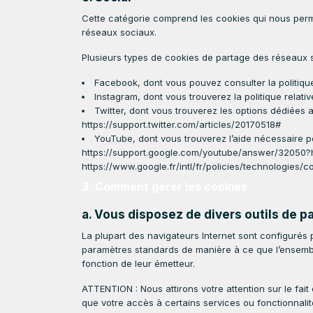
Cette catégorie comprend les cookies qui nous permet
réseaux sociaux.
Plusieurs types de cookies de partage des réseaux s
Facebook, dont vous pouvez consulter la politique 
Instagram, dont vous trouverez la politique relati
Twitter, dont vous trouverez les options dédiées au
https://support.twitter.com/articles/20170518#
YouTube, dont vous trouverez l’aide nécessaire po
https://support.google.com/youtube/answer/32050?hl=fr
https://www.google.fr/intl/fr/policies/technologies/c
3. Comment gérer les cookies
a. Vous disposez de divers outils de p
La plupart des navigateurs Internet sont configurés pa
paramètres standards de manière à ce que l’ensemb
fonction de leur émetteur.
ATTENTION : Nous attirons votre attention sur le fait q
que votre accès à certains services ou fonctionnalite