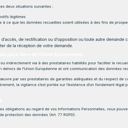
des deux situations suivantes :
tifs légitimes
le à ce que les données recueillies soient utilisées à des fins de pros
d’accès, de rectification ou d’opposition ou toute autre demande co
pter de la réception de votre demande.
s un pays tiers de l’Union Européenne
u indirectement via à des prestataires habilités pour faciliter le recu
n dehors de l’Union Européenne et ont communication des données recuei
œuvre par ses prestataires de garanties adéquates et du respect de cond
èrement, la vigilance s’est portée sur l’existence d’un fondement léga
e
ses obligations au regard de vos Informations Personnelles, vous pouv
́ de protection des données (Art. 77 RGPD).