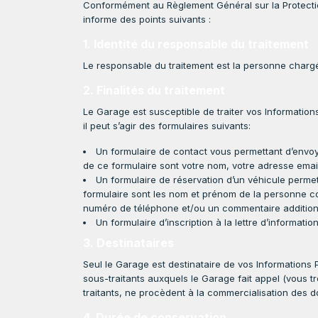
Conformément au Règlement Général sur la Protect
informe des points suivants :
1. Identité du responsable du traitement
Le responsable du traitement est la personne chargé
2. Finalités du traitement
Le Garage est susceptible de traiter vos Information
il peut s’agir des formulaires suivants:
Un formulaire de contact vous permettant d’envoye
de ce formulaire sont votre nom, votre adresse ema
Un formulaire de réservation d’un véhicule permett
formulaire sont les nom et prénom de la personne con
numéro de téléphone et/ou un commentaire addition
Un formulaire d’inscription à la lettre d’informatio
3. Destinataires
Seul le Garage est destinataire de vos Informations P
sous-traitants auxquels le Garage fait appel (vous tr
traitants, ne procèdent à la commercialisation des d
4. Durée de conservation